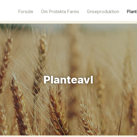
Forside
Om Protekta Farms
Griseproduktion
Plan
Planteavl