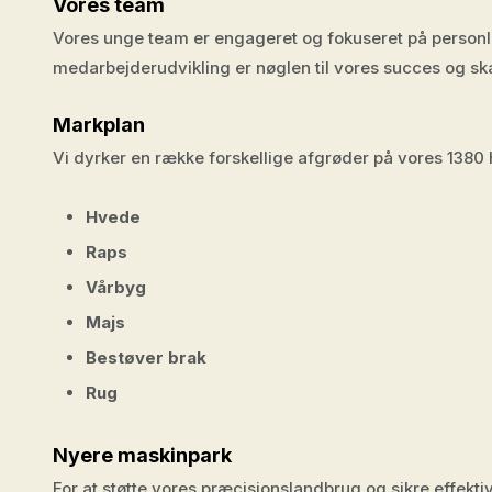
Vores team
Vores unge team er engageret og fokuseret på personlig
medarbejderudvikling er nøglen til vores succes og sk
Markplan
Vi dyrker en række forskellige afgrøder på vores 1380 
Hvede
Raps
Vårbyg
Majs
Bestøver brak
Rug
Nyere maskinpark
For at støtte vores præcisionslandbrug og sikre effekti