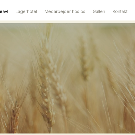
teavl
Lagerhotel
Medarbejder hos os
Galleri
Kontakt