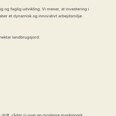
 og faglig udvikling. Vi mener, at investering i
aber et dynamisk og innovativt arbejdsmiljø.
hektar landbrugsjord:
v drift, råder vi over en moderne maskinpark.